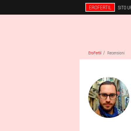
EROFERTIL
SITO U
EroFertil
Recensioni