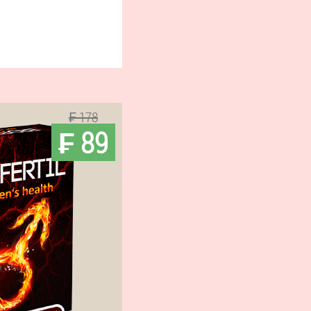
₣ 178
₣ 89