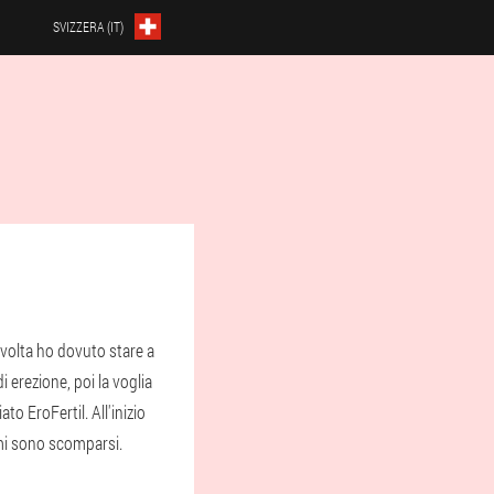
SVIZZERA (IT)
 volta ho dovuto stare a
 erezione, poi la voglia
o EroFertil. All'inizio
emi sono scomparsi.