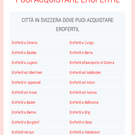
CITTÀ IN SVIZZERA DOVE PUOI ACQUISTARE
EROFERTIL
EroFertil a Ginevra
EroFertil a Zurigo
EroFertil a Basilea
EroFertil a Berna
EroFertil a Lugano
EroFertil all'aeroporto di Ginevra
EroFertil ad Altenrhein
EroFertil ad Adelboden
EroFertil in Appenzell
EroFertil ad Arbon
EroFertil ad Arosa
EroFertil ad Ascona
EroFertil a Baden
EroFertil a Bellinzona
EroFertil a Bienne
EroFertil a Brig
EroFertil a Burgdorf
EroFertil in Boss
EroFertil nel suo
EroFertil a Wädenswil