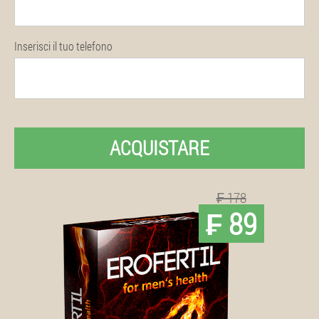
Inserisci il tuo telefono
ACQUISTARE
₣ 178
₣ 89