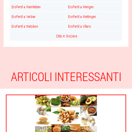
EroFertil a Weinfelden
EroFertil a Wengen
EroFertil a Verbier
EroFertil a Wettingen
EroFertil a Wetzikon
EroFertil a Villars
Città in Svizzera
ARTICOLI INTERESSANTI